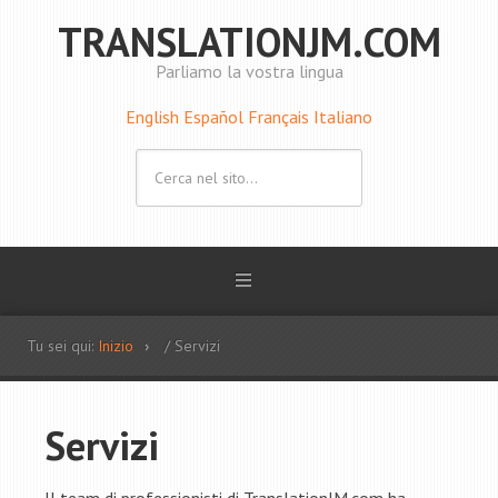
TRANSLATIONJM.COM
Parliamo la vostra lingua
English
Español
Français
Italiano
Tu sei qui:
Inizio
/ Servizi
Servizi